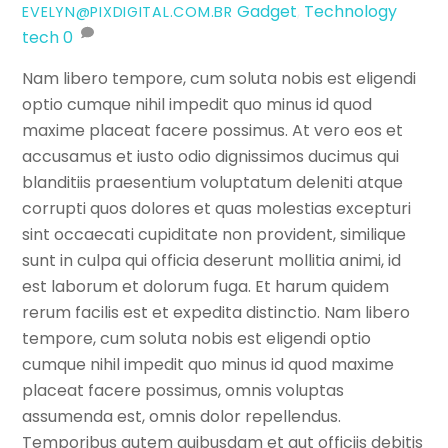
Gadget
,
Technology
EVELYN@PIXDIGITAL.COM.BR
tech
0
Nam libero tempore, cum soluta nobis est eligendi
optio cumque nihil impedit quo minus id quod
maxime placeat facere possimus. At vero eos et
accusamus et iusto odio dignissimos ducimus qui
blanditiis praesentium voluptatum deleniti atque
corrupti quos dolores et quas molestias excepturi
sint occaecati cupiditate non provident, similique
sunt in culpa qui officia deserunt mollitia animi, id
est laborum et dolorum fuga. Et harum quidem
rerum facilis est et expedita distinctio. Nam libero
tempore, cum soluta nobis est eligendi optio
cumque nihil impedit quo minus id quod maxime
placeat facere possimus, omnis voluptas
assumenda est, omnis dolor repellendus.
Temporibus autem quibusdam et aut officiis debitis