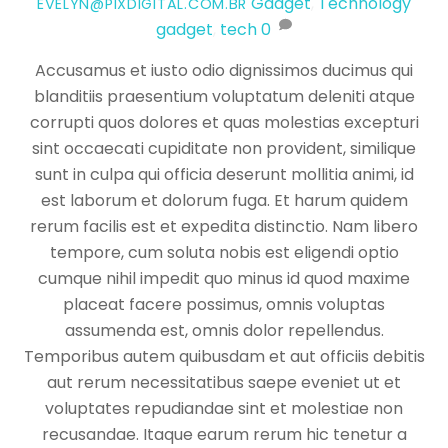
Gadget
,
Technology
EVELYN@PIXDIGITAL.COM.BR
gadget
,
tech
0
Accusamus et iusto odio dignissimos ducimus qui
blanditiis praesentium voluptatum deleniti atque
corrupti quos dolores et quas molestias excepturi
sint occaecati cupiditate non provident, similique
sunt in culpa qui officia deserunt mollitia animi, id
est laborum et dolorum fuga. Et harum quidem
rerum facilis est et expedita distinctio. Nam libero
tempore, cum soluta nobis est eligendi optio
cumque nihil impedit quo minus id quod maxime
placeat facere possimus, omnis voluptas
assumenda est, omnis dolor repellendus.
Temporibus autem quibusdam et aut officiis debitis
aut rerum necessitatibus saepe eveniet ut et
voluptates repudiandae sint et molestiae non
recusandae. Itaque earum rerum hic tenetur a