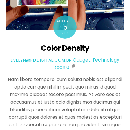
AGOSTO
5
2016
Color Density
Gadget
,
Technology
EVELYN@PIXDIGITAL.COM.BR
tech
0
Nam libero tempore, cum soluta nobis est eligendi
optio cumque nihil impedit quo minus id quod
maxime placeat facere possimus. At vero eos et
accusamus et iusto odio dignissimos ducimus qui
blanditiis praesentium voluptatum deleniti atque
corrupti quos dolores et quas molestias excepturi
sint occaecati cupiditate non provident, similique