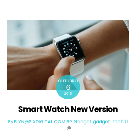
OUTUBRO
6
2015
Smart Watch New Version
Gadget
gadget
,
tech
0
EVELYN@PIXDIGITAL.COM.BR