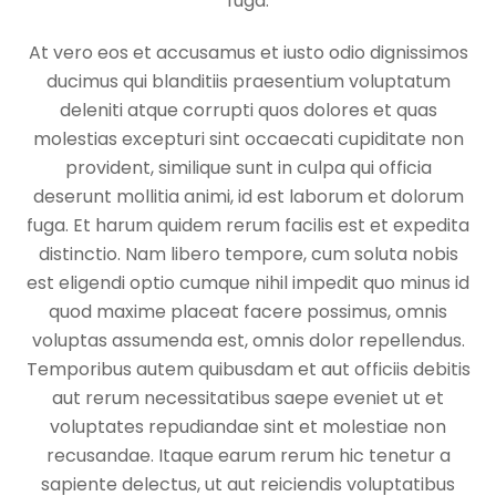
fuga.
At vero eos et accusamus et iusto odio dignissimos
ducimus qui blanditiis praesentium voluptatum
deleniti atque corrupti quos dolores et quas
molestias excepturi sint occaecati cupiditate non
provident, similique sunt in culpa qui officia
deserunt mollitia animi, id est laborum et dolorum
fuga. Et harum quidem rerum facilis est et expedita
distinctio. Nam libero tempore, cum soluta nobis
est eligendi optio cumque nihil impedit quo minus id
quod maxime placeat facere possimus, omnis
voluptas assumenda est, omnis dolor repellendus.
Temporibus autem quibusdam et aut officiis debitis
aut rerum necessitatibus saepe eveniet ut et
voluptates repudiandae sint et molestiae non
recusandae. Itaque earum rerum hic tenetur a
sapiente delectus, ut aut reiciendis voluptatibus