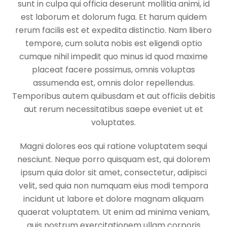
sunt in culpa qui officia deserunt mollitia animi, id
est laborum et dolorum fuga. Et harum quidem
rerum facilis est et expedita distinctio. Nam libero
tempore, cum soluta nobis est eligendi optio
cumque nihil impedit quo minus id quod maxime
placeat facere possimus, omnis voluptas
assumenda est, omnis dolor repellendus.
Temporibus autem quibusdam et aut officiis debitis
aut rerum necessitatibus saepe eveniet ut et
voluptates.
Magni dolores eos qui ratione voluptatem sequi
nesciunt. Neque porro quisquam est, qui dolorem
ipsum quia dolor sit amet, consectetur, adipisci
velit, sed quia non numquam eius modi tempora
incidunt ut labore et dolore magnam aliquam
quaerat voluptatem. Ut enim ad minima veniam,
quis nostrum exercitationem ullam corporis