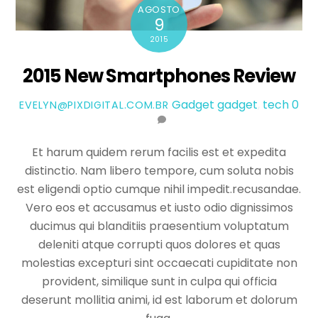
AGOSTO
9
2015
2015 New Smartphones Review
Gadget
gadget
,
tech
0
EVELYN@PIXDIGITAL.COM.BR
Et harum quidem rerum facilis est et expedita
distinctio. Nam libero tempore, cum soluta nobis
est eligendi optio cumque nihil impedit.recusandae.
Vero eos et accusamus et iusto odio dignissimos
ducimus qui blanditiis praesentium voluptatum
deleniti atque corrupti quos dolores et quas
molestias excepturi sint occaecati cupiditate non
provident, similique sunt in culpa qui officia
deserunt mollitia animi, id est laborum et dolorum